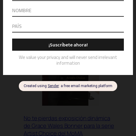
Exhibición de moda – CARLOTA
ALFARO: MAESTRA DE MAESTROS
No te pierdas exposición dinámica
de Grace Wales Bonner para la serie
Artist Choice del MoMA