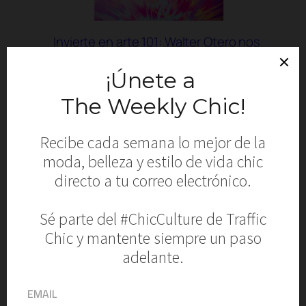
Invierte en arte 101: Walter Otero nos
explica cómo hacerlo