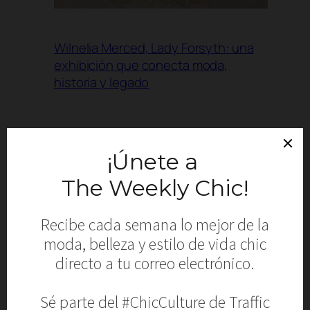
Wilnelia Merced, Lady Forsyth: una
exhibición que conecta moda,
historia y legado