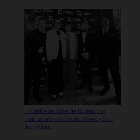
El Caribe se viste de bodas con
alianza entre RD Bridal Week y San
Juan Moda