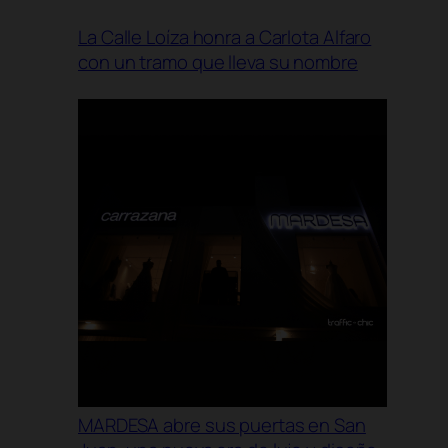
La Calle Loíza honra a Carlota Alfaro
con un tramo que lleva su nombre
MARDESA abre sus puertas en San