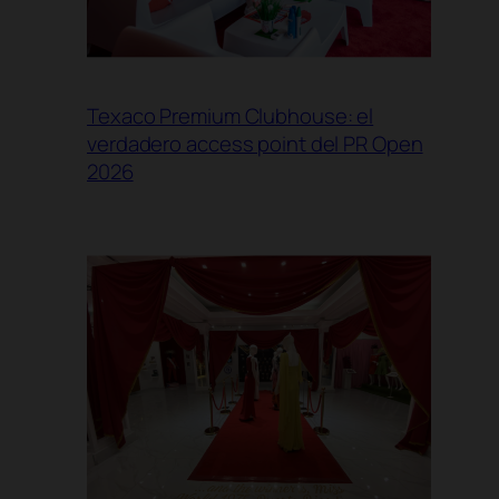
Texaco Premium Clubhouse: el
verdadero access point del PR Open
2026