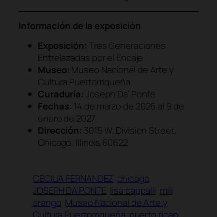
Información de la exposición
Exposición:
Tres Generaciones
Entrelazadas por el Encaje
Museo:
Museo Nacional de Arte y
Cultura Puertorriqueña
Curaduría:
Joseph Da’ Ponte
Fechas:
14 de marzo de 2026 al 9 de
enero de 2027
Dirección:
3015 W. Division Street,
Chicago, Illinois 60622
CECILIA FERNANDEZ
chicago
JOSEPH DA’PONTE
lisa cappalli
mili
arango
Museo Nacional de Arte y
Cultura Puertorriqueña
puerto rican