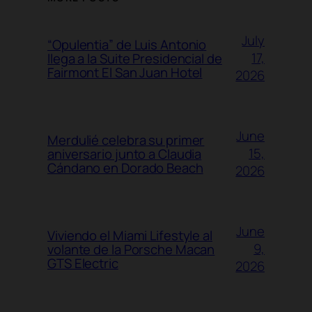
July
“Opulentia” de Luis Antonio
17,
llega a la Suite Presidencial de
Fairmont El San Juan Hotel
2026
June
Merdulié celebra su primer
15,
aniversario junto a Claudia
Cándano en Dorado Beach
2026
June
Viviendo el Miami Lifestyle al
9,
volante de la Porsche Macan
GTS Electric
2026