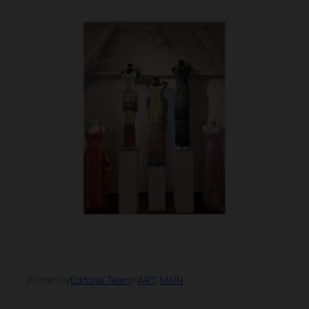
Written by
Editorial Team
in
ART
, 
MAIN