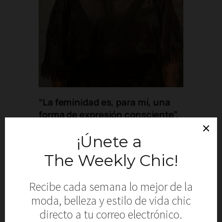
“La feminidad es, para mí, una
forma de expresión consciente”,
comenta Cappalli. “Buscamos
crear algo atemporal, con
identidad propia, que se
mantenga relevante más allá de
una temporada.”
La narrativa evoluciona finalmente hacia
Cecilia Fernandez Cappalli, cofundadora y