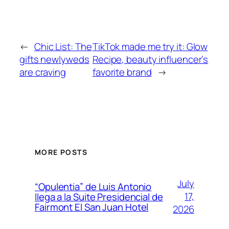
←
Chic List: The
TikTok made me try it: Glow
gifts newlyweds
Recipe, beauty influencer’s
are craving
favorite brand
→
MORE POSTS
July
“Opulentia” de Luis Antonio
17,
llega a la Suite Presidencial de
Fairmont El San Juan Hotel
2026