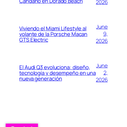
Cándano en Dorado Beach
2026
June
Viviendo el Miami Lifestyle al
9,
volante de la Porsche Macan
GTS Electric
2026
June
El Audi Q3 evoluciona: diseño,
2,
tecnología y desempeño en una
nueva generación
2026