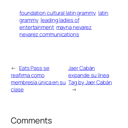
foundation cultural latin grammy
latin
grammy
leading ladies of
entertainment
mayna nevarez
nevarez communications
←
Eats Pass se
Jaer Cabán
reafirma como
expande su línea
membresía única en su
Tag by Jaer Cabán
clase
→
Comments