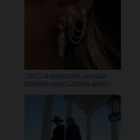
TAHITI: la reinvención y el poder
femenino según Carolina Jewelry