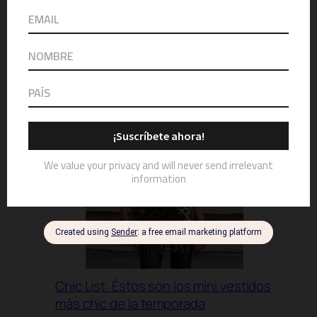
colaboración de BIMBA Y LOLA x
Palomo Spain
Chic List: Éstos son los mini vestidos
más chic de la temporada