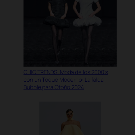
CHIC TRENDS: Moda de los 2000’s
con un Toque Moderno: La falda
Bubble para Otoño 2024