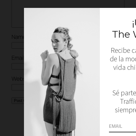
Name
Email
Website