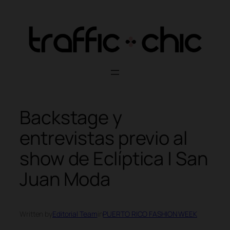
Skip
to
content
Backstage y
entrevistas previo al
show de Eclíptica | San
Juan Moda
Written by
Editorial Team
in
PUERTO RICO FASHION WEEK