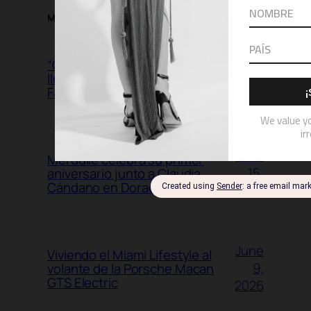
MORE POSTS
July
“Opulentia” de Luis Antonio
17,
llega a la Suite Presidencial de
Fairmont El San Juan Hotel
2026
June
Merdulié celebra su primer
15,
aniversario junto a Claudia
Cándano en Dorado Beach
2026
June
Viviendo el Miami Lifestyle al
9,
volante de la Porsche Macan
GTS Electric
2026