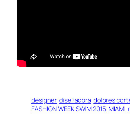
designer
dise?adora
dolores cort
FASHION WEEK SWIM 2015
MIAMI