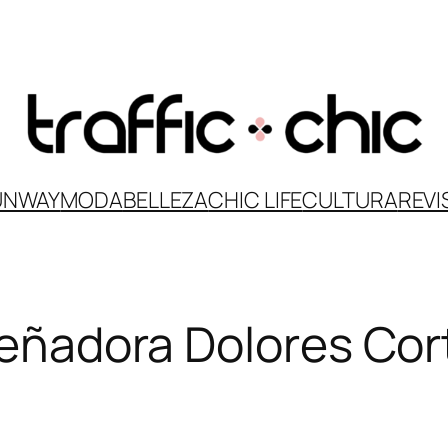
UNWAY
MODA
BELLEZA
CHIC LIFE
CULTURA
REVI
iseñadora Dolores C