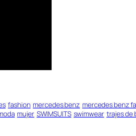
es
fashion
mercedes benz
mercedes benz f
moda
mujer
SWIMSUITS
swimwear
trajes de 