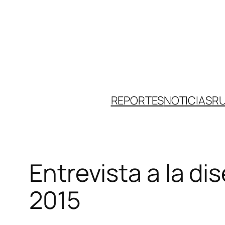
Skip
to
content
REPORTES
NOTICIAS
R
Entrevista a la d
2015