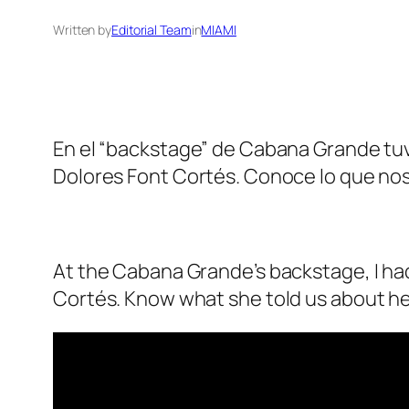
Written by
Editorial Team
in
MIAMI
En el “backstage” de Cabana Grande tuv
Dolores Font Cortés. Conoce lo que nos 
At the Cabana Grande’s backstage, I ha
Cortés. Know what she told us about her