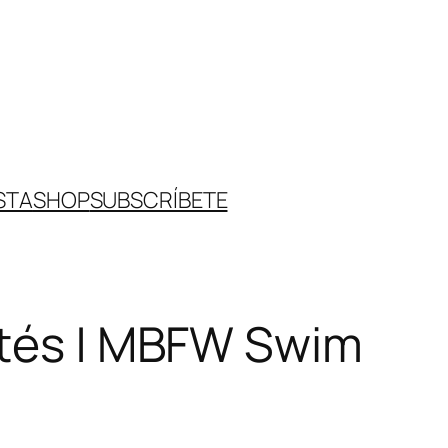
STA
SHOP
SUBSCRÍBETE
ortés | MBFW Swim