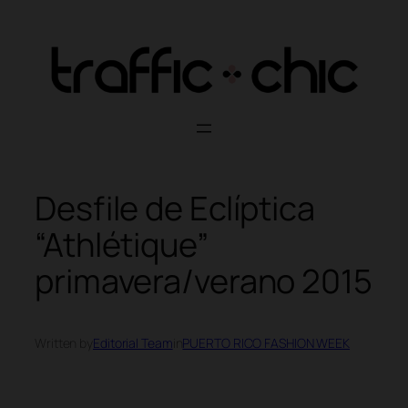
Skip
to
content
Desfile de Eclíptica
“Athlétique”
primavera/verano 2015
Written by
Editorial Team
in
PUERTO RICO FASHION WEEK