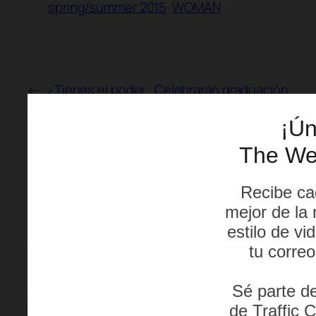
spring/summer 2015
WOMAN
←
¿Tienes el poder
Celebrarán graduación
en tus manos?
SciFashion
→
Comments
Leave a Reply
Your email address will not be published.
Required fields are marked
*
Comment
*