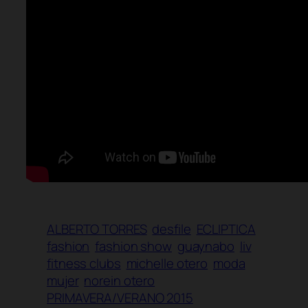
ALBERTO TORRES
desfile
ECLIPTICA
fashion
fashion show
guaynabo
liv
fitness clubs
michelle otero
moda
mujer
norein otero
PRIMAVERA/VERANO 2015