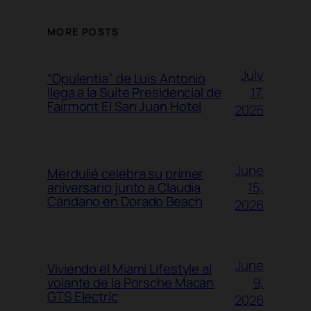
MORE POSTS
July
“Opulentia” de Luis Antonio
17,
llega a la Suite Presidencial de
Fairmont El San Juan Hotel
2026
June
Merdulié celebra su primer
15,
aniversario junto a Claudia
Cándano en Dorado Beach
2026
June
Viviendo el Miami Lifestyle al
9,
volante de la Porsche Macan
GTS Electric
2026