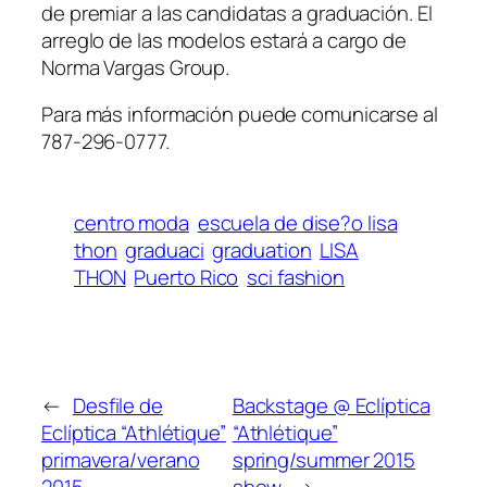
de premiar a las candidatas a graduación. El
arreglo de las modelos estará a cargo de
Norma Vargas Group.
Para más información puede comunicarse al
787-296-0777.
centro moda
escuela de dise?o lisa
thon
graduaci
graduation
LISA
THON
Puerto Rico
sci fashion
←
Desfile de
Backstage @ Eclíptica
Eclíptica “Athlétique”
“Athlétique”
primavera/verano
spring/summer 2015
2015
show
→