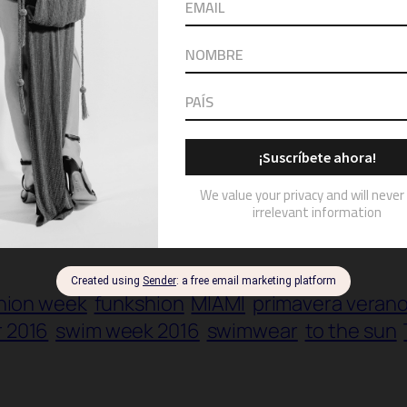
hion week
funkshion
MIAMI
primavera verano
 2016
swim week 2016
swimwear
to the sun