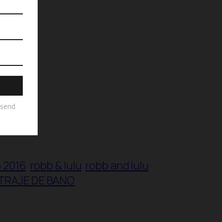
 2016
robb & lulu
robb and lulu
TRAJE DE BANO