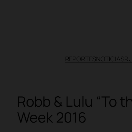
Skip
to
content
REPORTES
NOTICIAS
R
Robb & Lulu “To 
Week 2016