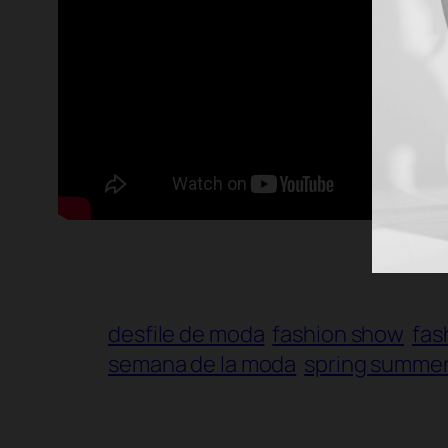
desfile de moda
fashion show
fas
semana de la moda
spring summer