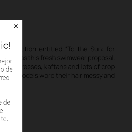
 collection entitled “To the Sun: for
prints was this fresh swimwear proposal.
, maxi dresses, kaftans and lots of crop
. The models wore their hair messy and