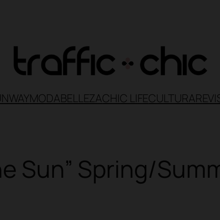
UNWAY
MODA
BELLEZA
CHIC LIFE
CULTURA
REVI
the Sun” Spring/Summ