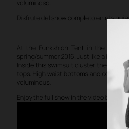
voluminoso.
Disfrute del show completo en el siguie
At the Funkshion Tent in the heart o
spring/summer 2016. Just like a blurry 
Inside this swimsuit cluster there were
tops. High waist bottoms and cover up
voluminous.
Enjoy the full show in the video below.