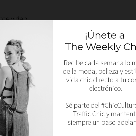
nte video.
****
f South Beach Robb & Lulu presented their
rainbow clashing with black and white graphic 
 the key one piece and the bikini; long pants
s showing side-boob gave spice to the runway