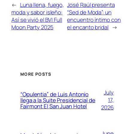
←
Luna llena, fuego,
José Raúl presenta
moda y sabor isleño:
“Sed de Moda”: un
Así se vivió el BVI Full
encuentro íntimo con
Moon Party 2025
el encanto bridal
→
MORE POSTS
July
“Opulentia” de Luis Antonio
17,
llega a la Suite Presidencial de
Fairmont El San Juan Hotel
2026
June