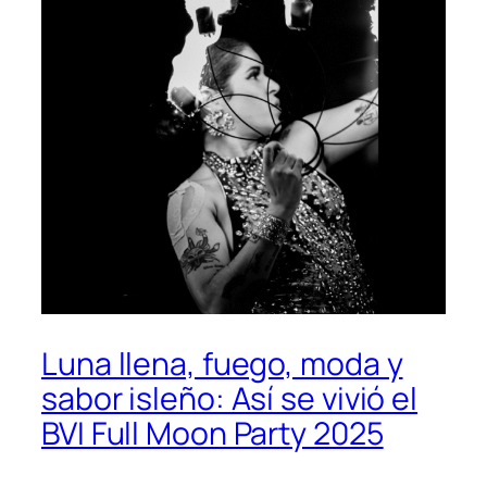
Luna llena, fuego, moda y
sabor isleño: Así se vivió el
BVI Full Moon Party 2025