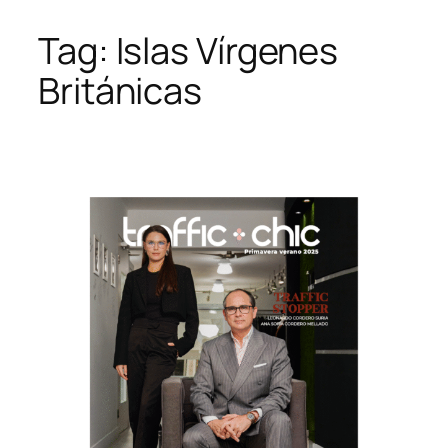
Tag:
Islas Vírgenes
Skip
to
Británicas
content