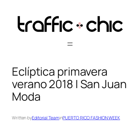
Skip
to
content
Eclíptica primavera
verano 2018 | San Juan
Moda
Written by
Editorial Team
in
PUERTO RICO FASHION WEEK