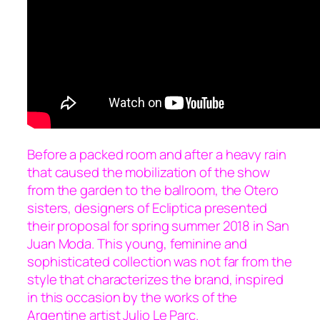
Before a packed room and after a heavy rain
that caused the mobilization of the show
from the garden to the ballroom, the Otero
sisters, designers of Ecliptica presented
their proposal for spring summer 2018 in San
Juan Moda. This young, feminine and
sophisticated collection was not far from the
style that characterizes the brand, inspired
in this occasion by the works of the
Argentine artist Julio Le Parc.