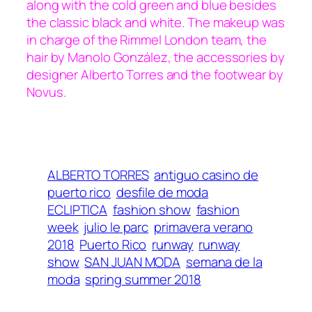
along with the cold green and blue besides
the classic black and white. The makeup was
in charge of the Rimmel London team, the
hair by Manolo González, the accessories by
designer Alberto Torres and the footwear by
Novus.
ALBERTO TORRES
antiguo casino de
puerto rico
desfile de moda
ECLIPTICA
fashion show
fashion
week
julio le parc
primavera verano
2018
Puerto Rico
runway
runway
show
SAN JUAN MODA
semana de la
moda
spring summer 2018