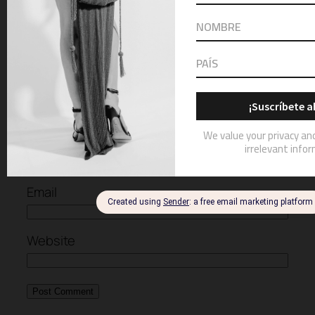
Comment
*
Name
Email
Website