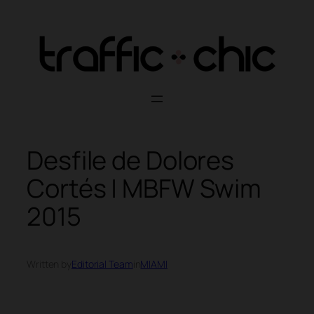
Skip
to
content
Desfile de Dolores
Cortés | MBFW Swim
2015
Written by
Editorial Team
in
MIAMI