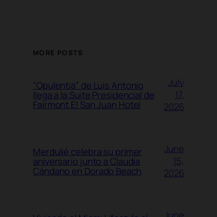
MORE POSTS
July
“Opulentia” de Luis Antonio
17,
llega a la Suite Presidencial de
Fairmont El San Juan Hotel
2026
June
Merdulié celebra su primer
15,
aniversario junto a Claudia
Cándano en Dorado Beach
2026
June