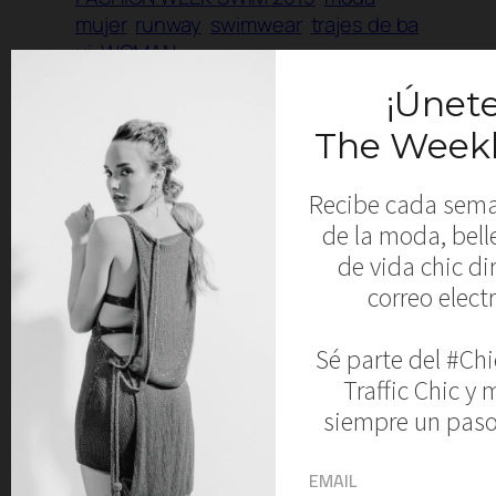
mujer
runway
swimwear
trajes de ba
ui
WOMAN
←
FRANKIES BIKINIS
DESFILE DE POKO
SHOW PICTURES | MBFW
PANO | MBFW SWIM
SWIM 2015
2015
→
Comments
Leave a Reply
Your email address will not be published.
Required fields are marked
*