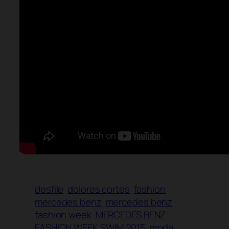
desfile
dolores cortes
fashion
mercedes benz
mercedes benz
fashion week
MERCEDES BENZ
FASHION WEEK SWIM 2015
moda