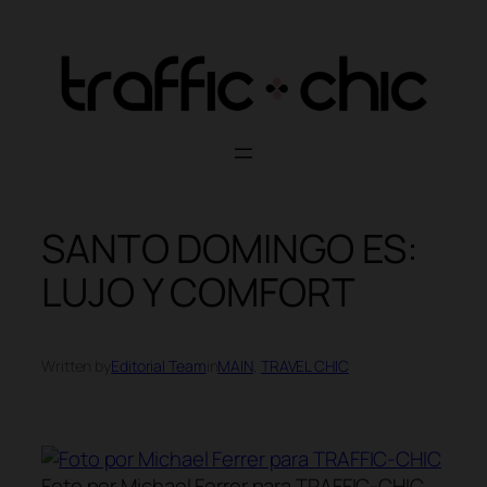
Skip
to
content
SANTO DOMINGO ES:
LUJO Y COMFORT
Written by
Editorial Team
in
MAIN
, 
TRAVEL CHIC
Foto por Michael Ferrer para TRAFFIC-CHIC