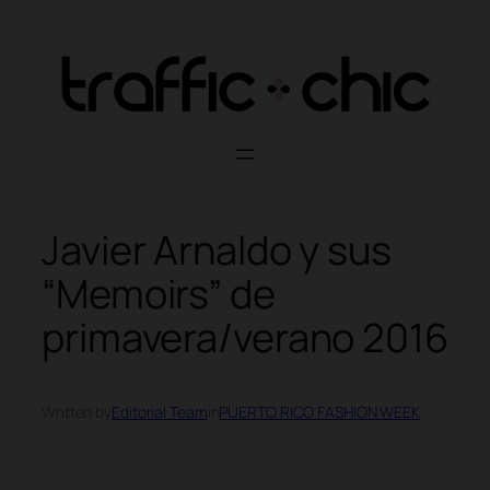
Skip
to
content
Javier Arnaldo y sus
“Memoirs” de
primavera/verano 2016
Written by
Editorial Team
in
PUERTO RICO FASHION WEEK