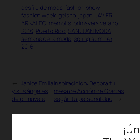
desfile de moda
fashion show
fashion week
geisha
japan
JAVIER
ARNALDO
memoirs
primavera verano
2016
Puerto Rico
SAN JUAN MODA
semana de la moda
spring summer
2016
←
Janice Emilia
Inspiracióion: Decora tu
y sus ángeles
mesa de Acción de Gracias
de primavera
según tu personalidad
→
Comments