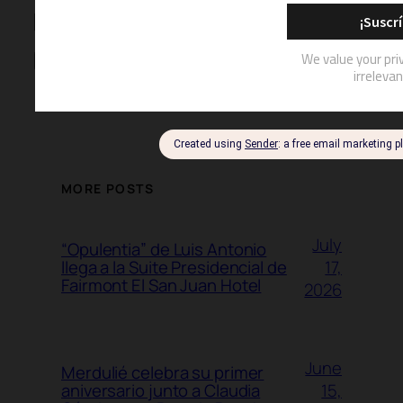
MORE POSTS
July
“Opulentia” de Luis Antonio
17,
llega a la Suite Presidencial de
Fairmont El San Juan Hotel
2026
June
Merdulié celebra su primer
15,
aniversario junto a Claudia