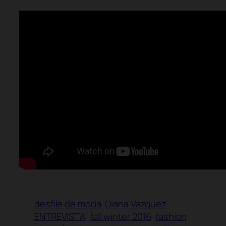
desfile de moda
Diana Vazquez
ENTREVISTA
fall winter 2016
fashion