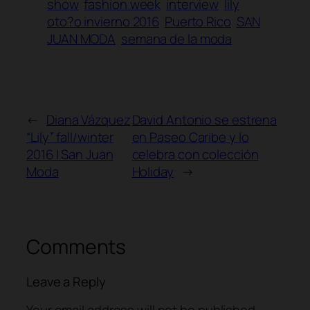
show
fashion week
interview
lily
oto?o invierno 2016
Puerto Rico
SAN
JUAN MODA
semana de la moda
←
Diana Vázquez
David Antonio se estrena
“Lily” fall/winter
en Paseo Caribe y lo
2016 | San Juan
celebra con colección
Moda
Holiday
→
Comments
Leave a Reply
Your email address will not be published.