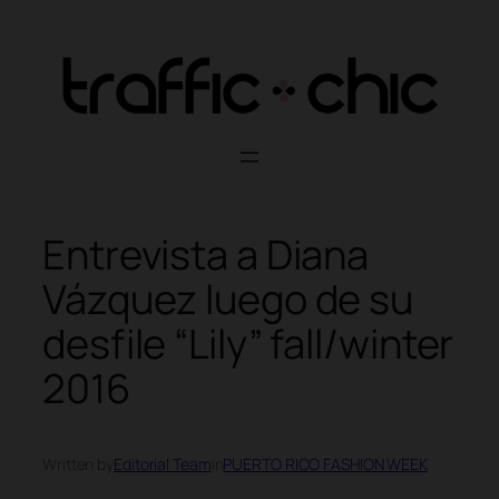
Skip
to
content
Entrevista a Diana
Vázquez luego de su
desfile “Lily” fall/winter
2016
Written by
Editorial Team
in
PUERTO RICO FASHION WEEK