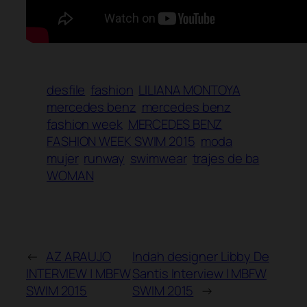
desfile
fashion
LILIANA MONTOYA
mercedes benz
mercedes benz
fashion week
MERCEDES BENZ
FASHION WEEK SWIM 2015
moda
mujer
runway
swimwear
trajes de ba
WOMAN
←
AZ ARAUJO
Indah designer Libby De
INTERVIEW | MBFW
Santis Interview | MBFW
SWIM 2015
SWIM 2015
→