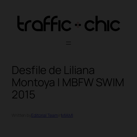
Skip
to
content
Desfile de Liliana
Montoya | MBFW SWIM
2015
Written by
Editorial Team
in
MIAMI