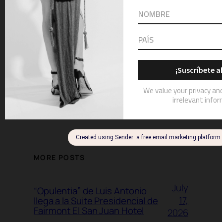
Email
Website
MORE POSTS
July
“Opulentia” de Luis Antonio
17,
llega a la Suite Presidencial de
Fairmont El San Juan Hotel
2026