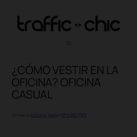
Skip
to
content
¿CÓMO VESTIR EN LA
OFICINA? OFICINA
CASUAL
Written by
Editorial Team
in
STYLING TIPS