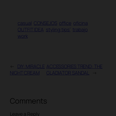
casual
CONSEJOS
office
oficina
OUTFIT IDEA
styling tips’
trabajo
work
←
DIY: MIRACLE
ACCESSORIES TREND: THE
NIGHT CREAM
GLADIATOR SANDAL
→
Comments
Leave a Reply