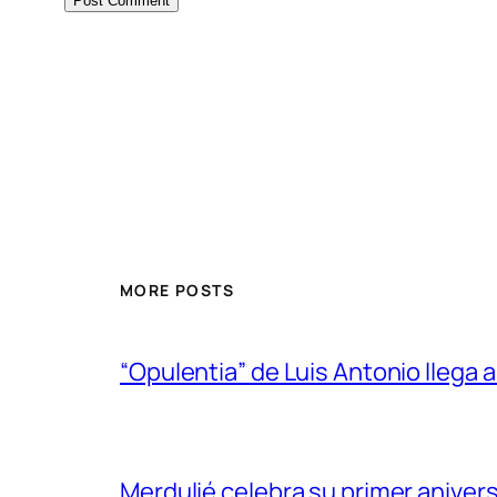
MORE POSTS
“Opulentia” de Luis Antonio llega a
Merdulié celebra su primer aniver