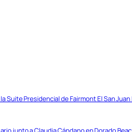
 la Suite Presidencial de Fairmont El San Juan
sario junto a Claudia Cándano en Dorado Bea