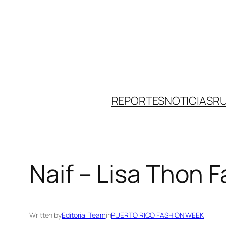
Skip
to
content
REPORTES
NOTICIAS
R
Naif – Lisa Thon F
Written by
Editorial Team
in
PUERTO RICO FASHION WEEK