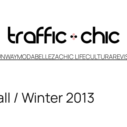
UNWAY
MODA
BELLEZA
CHIC LIFE
CULTURA
REVI
all / Winter 2013