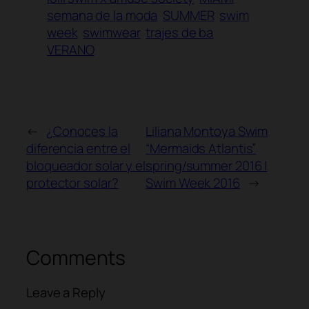
semana de la moda
SUMMER
swim
week
swimwear
trajes de ba
VERANO
←
¿Conoces la
Liliana Montoya Swim
diferencia entre el
“Mermaids Atlantis”
bloqueador solar y el
spring/summer 2016 |
protector solar?
Swim Week 2016
→
Comments
Leave a Reply