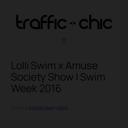
Skip
to
content
Lolli Swim x Amuse
Society Show | Swim
Week 2016
Written by
Editorial Team
in
MIAMI