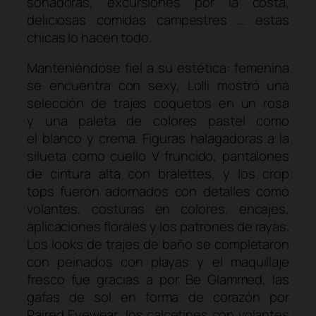
soñadoras, excursiones por la costa,
deliciosas comidas campestres … estas
chicas lo hacen todo.
Manteniéndose fiel a su estética: femenina
se encuentra con sexy, Lolli mostró una
selección de trajes coquetos en un rosa
y una paleta de colores pastel como
el blanco y crema. Figuras halagadoras a la
silueta como cuello V fruncido, pantalones
de cintura alta con
bralettes
, y los
crop
tops
fueron adornados con detalles como
volantes, costuras en colores, encajes,
aplicaciones florales y los patrones de rayas.
Los
looks
de trajes de baño se completaron
con peinados con playas y el maquillaje
fresco fue gracias a por
Be Glammed
, las
gafas de sol en forma de corazón por
Paired Eyewear
, los calcetines con volantes