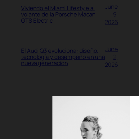
June
Viviendo el Miami Lifestyle al
9,
volante de la Porsche Macan
GTS Electric
2026
June
El Audi Q3 evoluciona: diseño,
2,
tecnología y desempeño en una
nueva generación
2026