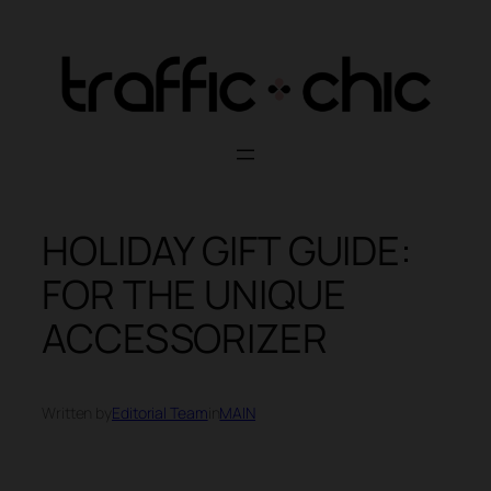
Skip
to
content
HOLIDAY GIFT GUIDE:
FOR THE UNIQUE
ACCESSORIZER
Written by
Editorial Team
in
MAIN