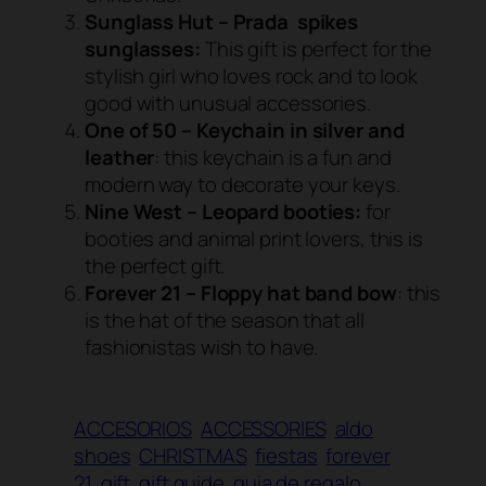
Sunglass Hut – Prada spikes
sunglasses:
This gift is perfect for the
stylish girl who loves rock and to look
good with unusual accessories.
One of 50 – Keychain in silver and
leather
: this keychain is a fun and
modern way to decorate your keys.
Nine West – Leopard booties:
for
booties and animal print lovers, this is
the perfect gift.
Forever 21 – Floppy hat band bow
: this
is the hat of the season that all
fashionistas wish to have.
ACCESORIOS
ACCESSORIES
aldo
shoes
CHRISTMAS
fiestas
forever
21
gift
gift guide
guia de regalo