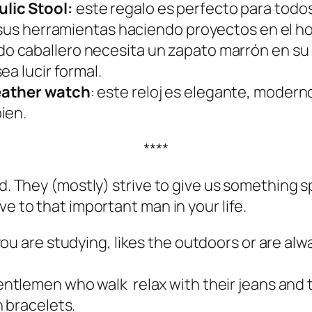
lic Stool:
este regalo es perfecto para todo
 sus herramientas haciendo proyectos en el ho
o caballero necesita un zapato marrón en su 
ea lucir formal.
eather watch
: este reloj es elegante, modern
ien.
****
ed. They (mostly) strive to give us something s
ve to that important man in your life.
you are studying, likes the outdoors or are alway
ntlemen who walk relax with their jeans and t-
 bracelets.