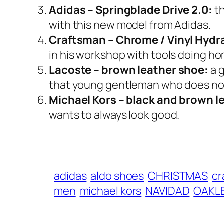
Adidas – Springblade Drive 2.0:
th
with this new model from Adidas.
Craftsman – Chrome / Vinyl Hydra
in his workshop with tools doing ho
Lacoste – brown leather shoe:
a g
that young gentleman who does not
Michael Kors – black and brown l
wants to always look good.
adidas
aldo shoes
CHRISTMAS
cr
men
michael kors
NAVIDAD
OAKL