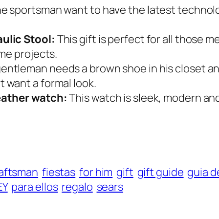
e sportsman want to have the latest technolo
ulic Stool:
This gift is perfect for all those
me projects.
entleman needs a brown shoe in his closet an
 want a formal look.
eather watch:
This watch is sleek, modern an
aftsman
fiestas
for him
gift
gift guide
guia d
EY
para ellos
regalo
sears