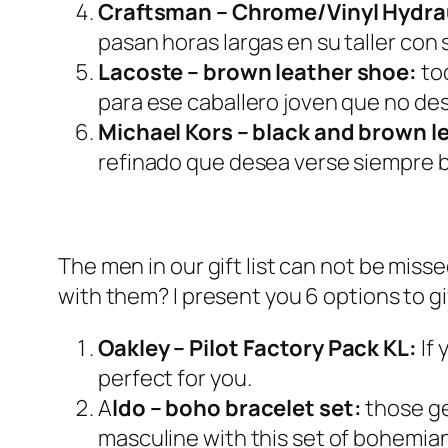
Craftsman – Chrome/Vinyl Hydrau
pasan horas largas en su taller con
Lacoste – brown leather shoe:
tod
para ese caballero joven que no des
Michael Kors – black and brown l
refinado que desea verse siempre b
The men in our gift list can not be miss
with them? I present you 6 options to gi
Oakley – Pilot Factory Pack KL:
If 
perfect for you.
A
ldo – boho bracelet set:
those ge
masculine with this set of bohemian