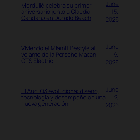
June
Merdulié celebra su primer
15,
aniversario junto a Claudia
Cándano en Dorado Beach
2026
June
Viviendo el Miami Lifestyle al
9,
volante de la Porsche Macan
GTS Electric
2026
June
El Audi Q3 evoluciona: diseño,
2,
tecnología y desempeño en una
nueva generación
2026