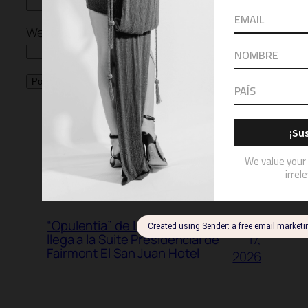
Website
MORE POSTS
July
“Opulentia” de Luis Antonio
17,
llega a la Suite Presidencial de
Fairmont El San Juan Hotel
2026