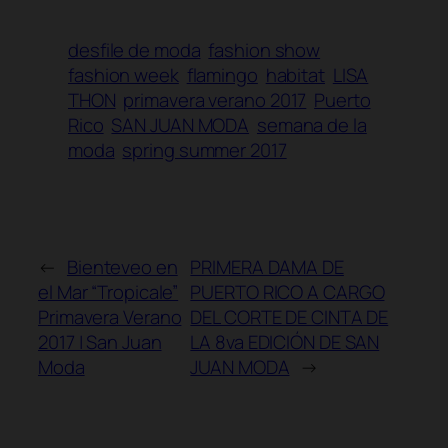
desfile de moda
fashion show
fashion week
flamingo
habitat
LISA
THON
primavera verano 2017
Puerto
Rico
SAN JUAN MODA
semana de la
moda
spring summer 2017
←
Bienteveo en
PRIMERA DAMA DE
el Mar “Tropicale”
PUERTO RICO A CARGO
Primavera Verano
DEL CORTE DE CINTA DE
2017 | San Juan
LA 8va EDICIÓN DE SAN
Moda
JUAN MODA
→