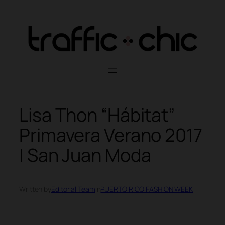
Skip
to
content
Lisa Thon “Hábitat”
Primavera Verano 2017
| San Juan Moda
Written by
Editorial Team
in
PUERTO RICO FASHION WEEK