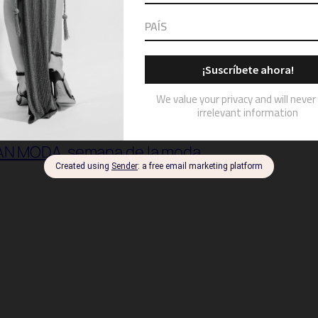
ashion show
fashion week
holiday 2016
lisa c
AN MODA
semana de la moda