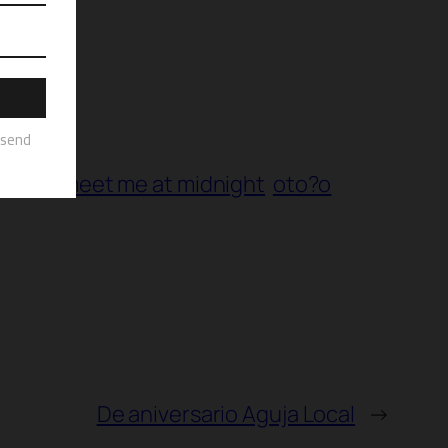
appalli
meet me at midnight
oto?o
De aniversario Aguja Local
→