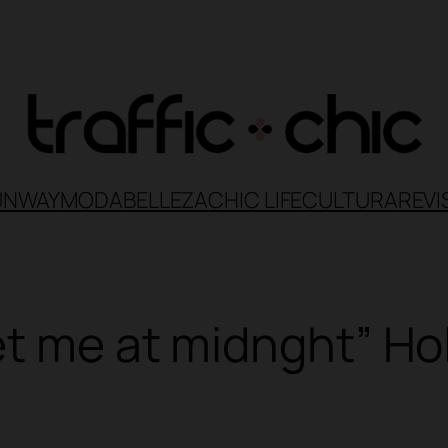
UNWAY
MODA
BELLEZA
CHIC LIFE
CULTURA
REVI
et me at midnght” Hol