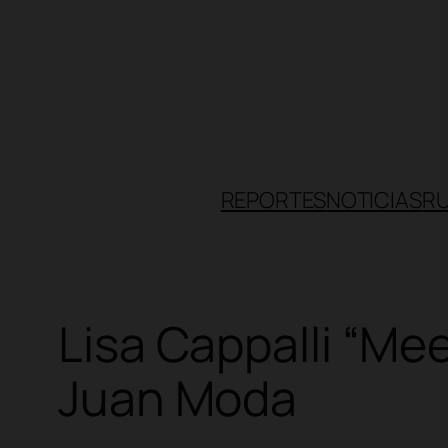
Skip
to
content
REPORTES
NOTICIAS
R
Lisa Cappalli “Me
Juan Moda