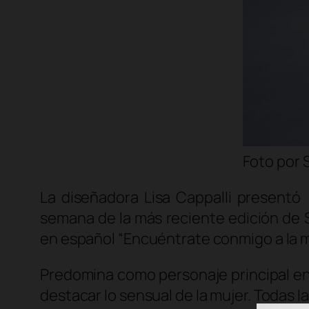
Foto por 
La diseñadora Lisa Cappalli presentó
semana de la más reciente edición de 
en español “Encuéntrate conmigo a la med
Predomina como personaje principal en s
destacar lo sensual de la mujer. Todas l