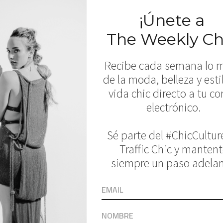
n no es solo la inocencia y la sutileza de la
sterio y la seducción”, destacó la diseñadora 
estra Editora a la disñadora para conocer mas 
o a continuación: