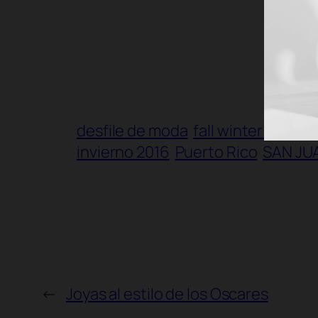
desfile de moda
fall winter 2016
f
invierno 2016
Puerto Rico
SAN JU
←
Joyas al estilo de los Oscares