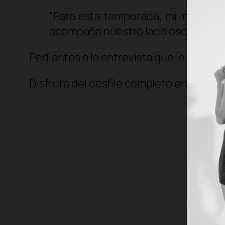
“Para esta temporada, mi inspiració
acompaña nuestro lado oscuro; su mi
Pedientes a la entrevista que le hizo nu
Disfruta del desfile completo en el vide