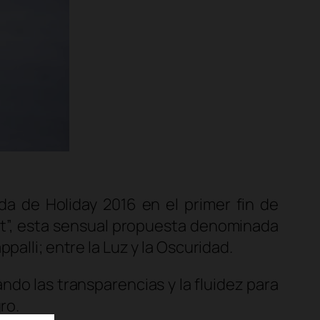
a de Holiday 2016 en el primer fin de
ht”, esta sensual propuesta denominada
alli; entre la Luz y la Oscuridad.
ndo las transparencias y la fluidez para
ro.