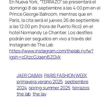
En Nueva York, “TERRAZO” se presentará el
domingo 8 de septiembre a las 4:00 pm en el
Prince George Ballroom, mientras que en
París, la cita será el jueves 26 de septiembre
a las 12:00 pm (hora de Puerto Rico) en el
hotel Normandy Le Chantier. Los desfiles
podrán ser seguidos en vivo a través del
Instagram de The Lab
https://www.instagram.com/thelab.nyfw?
igsh=cGtzcGJqenI5ZGVk
JAER CABAN
PARIS FASHION WEEK
primavera verano 2025
septiembre
2024
spring summer 2025
terrazos
the lab
the lav