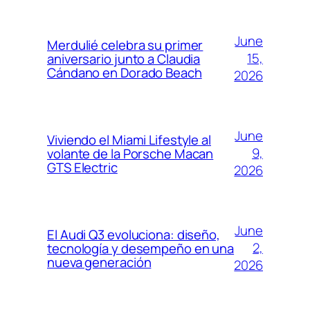
June
Merdulié celebra su primer
15,
aniversario junto a Claudia
Cándano en Dorado Beach
2026
June
Viviendo el Miami Lifestyle al
9,
volante de la Porsche Macan
GTS Electric
2026
June
El Audi Q3 evoluciona: diseño,
2,
tecnología y desempeño en una
nueva generación
2026