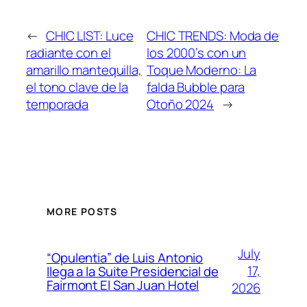
←
CHIC LIST: Luce
CHIC TRENDS: Moda de
radiante con el
los 2000’s con un
amarillo mantequilla,
Toque Moderno: La
el tono clave de la
falda Bubble para
temporada
Otoño 2024
→
MORE POSTS
July
“Opulentia” de Luis Antonio
17,
llega a la Suite Presidencial de
Fairmont El San Juan Hotel
2026