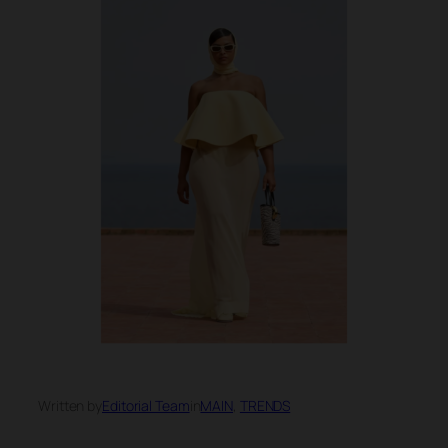
Written by
Editorial Team
in
MAIN
, 
TRENDS