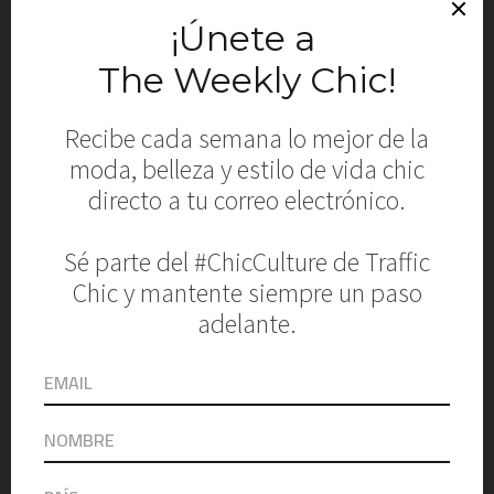
Favorite Daughter
Tailoring Suiting Mini Skirt $230
SHOP NOW