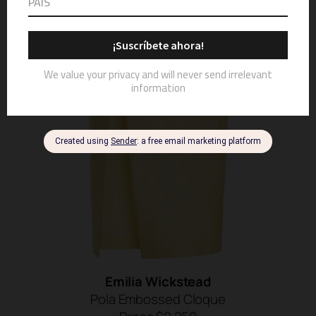
Emilia Wickstead
Pola Embossed Cloque