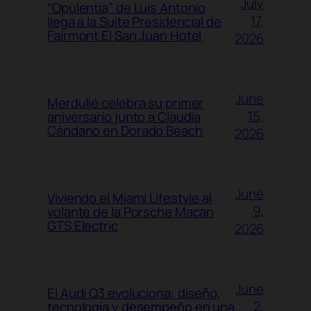
July
“Opulentia” de Luis Antonio
17,
llega a la Suite Presidencial de
Fairmont El San Juan Hotel
2026
June
Merdulié celebra su primer
15,
aniversario junto a Claudia
Cándano en Dorado Beach
2026
June
Viviendo el Miami Lifestyle al
9,
volante de la Porsche Macan
GTS Electric
2026
June
El Audi Q3 evoluciona: diseño,
2,
tecnología y desempeño en una