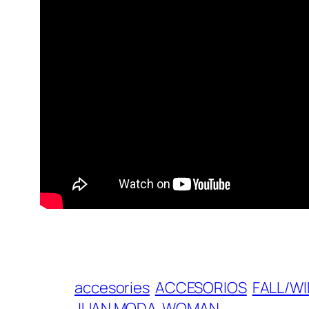
accesories
ACCESORIOS
FALL/WI
JUAN MODA
WOMAN