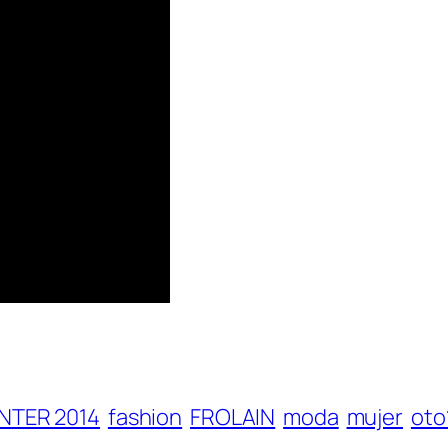
NTER 2014
fashion
FROLAIN
moda
mujer
oto