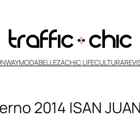
UNWAY
MODA
BELLEZA
CHIC LIFE
CULTURA
REVI
vierno 2014 |SAN JU