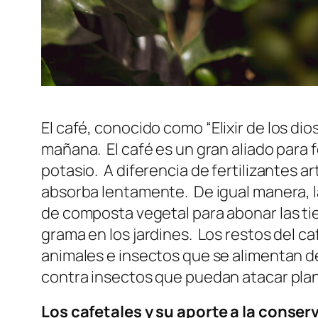
El café, conocido como
“Elixir de los dio
mañana. El café es un gran aliado para fe
potasio. A diferencia de fertilizantes ar
absorba lentamente. De igual manera, l
de composta vegetal para abonar las tie
grama en los jardines. Los restos del c
animales e insectos que se alimentan de
contra insectos que puedan atacar pla
Los cafetales y su aporte a la conse