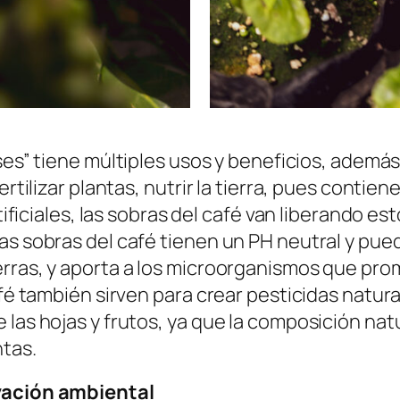
ses”
tiene múltiples usos y beneficios, además
rtilizar plantas, nutrir la tierra, pues contien
tificiales, las sobras del café van liberando es
as sobras del café tienen un PH neutral y pu
rras, y aporta a los microorganismos que prom
afé también sirven para crear pesticidas natur
 las hojas y frutos, ya que la composición nat
ntas.
rvación ambiental