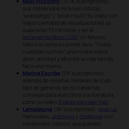
Maxi Pizzicotti
(13.7K suscriptores):
sus contenidos incluyen críticas,
“unboxings” y “book hauls”. Su video con
mayor cantidad de visualizaciones ya
supera las 73 mil vistas y en él
recomienda libros LGBT
. En febrero,
salió a la venta su primer libro: “Todas
nuestras noches”, una novela sobre
amor, amistad y afrontar la vida siendo
fiel a uno mismo.
Marina Escribe
(11K suscriptores):
además de reseñas literarias de todo
tipo de géneros, en su canal hay
consejos para acercarse a la literatura,
como su video
3 ideas para leer más
.
Lamaleluna
(9K suscriptores):
wrap up
mensuales,
unboxing
y
challenge
son
contenidos clásicos que puedas