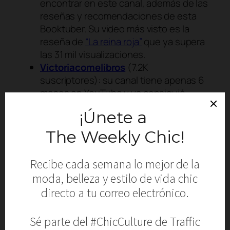
encontrar en este canal, además de las
reseñas y recomendaciones de esta
Booktuber. Su video más visto es la
reseña de
“La reina roja”
que ya supera
las 31 mil visualizaciones.
Victoriacomelibros
(7.2K
suscriptores): su canal tiene apenas 6
meses en YouTube y ya consiguió
superar las 30 mil visualizaciones con
sus reseñas. El video más visto de su
canal es una
review de “Seis Cuervos”
que supera las 7600 reproducciones.
Algunas tendencias de esta comunidad
El reto
leyendo por 24 horas seguidas
es
un formato en el que los Booktubers guían a
sus seguidores a través de la experiencia de
“maratón” de sus libros favoritos. Las