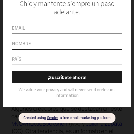
variaciones son infinitas, desde terminar un
libro en un día, leer la mayor cantidad de
obras de un mismo autor y hasta invitar a los
seguidores y promover el espacio de
lectura. Puedes encontrar algunos ejemplos
de esta tendencia en los canales de
Almendrada
y
Lamaleluna
.
¿Qué tengo en mi biblioteca?
es una
tendencia que busca la conexión entre los
Booktubers y su audiencia, donde los
creadores muestran cuántos títulos de
diferentes géneros tienen y cuán
especiales son esos libros para ellos.
Algunos creadores que se destacan en este
caso son
Clau reads books
(MX),
MyOwnLittleBookshelf
(MX) y
Juliana Zapata
(CO). Otra tendencia, es un formato en el