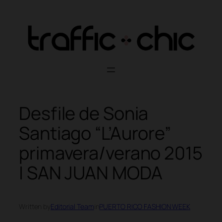
Skip
to
content
Desfile de Sonia
Santiago “L’Aurore”
primavera/verano 2015
| SAN JUAN MODA
Written by
Editorial Team
in
PUERTO RICO FASHION WEEK