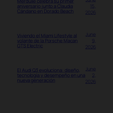
Merdulié celebra su primer
15,
aniversario junto a Claudia
Cándano en Dorado Beach
2026
June
Viviendo el Miami Lifestyle al
9,
volante de la Porsche Macan
GTS Electric
2026
June
El Audi Q3 evoluciona: diseño,
2,
tecnología y desempeño en una
nueva generación
2026