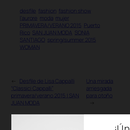
desfile
fashion
fashion show
l’aurore
moda
mujer
PRIMAVERA/VERANO 2015
Puerto
Rico
SAN JUAN MODA
SONIA
SANTIAGO
spring/summer 2015
WOMAN
←
Desfile de Lisa Cappalli
Una mirada
“Classici Cappalli”
arriesgada
primavera/verano 2015 | SAN
para otoño
JUAN MODA
→