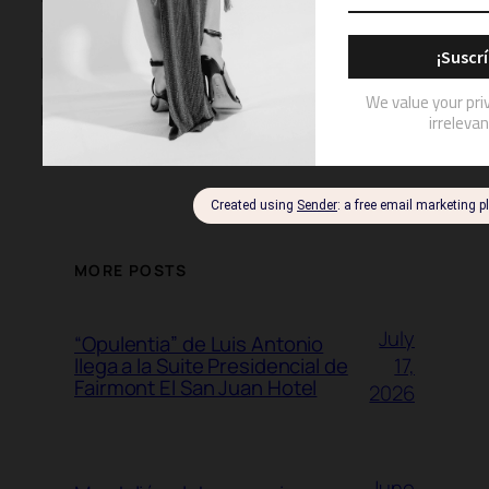
Website
MORE POSTS
July
“Opulentia” de Luis Antonio
17,
llega a la Suite Presidencial de
Fairmont El San Juan Hotel
2026
June