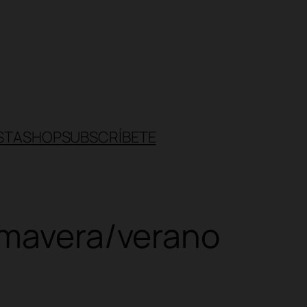
STA
SHOP
SUBSCRÍBETE
rimavera/verano