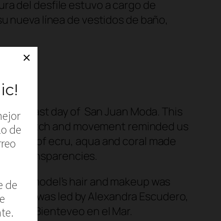
ra del desfile estuvo a cargo de
su nueva línea de vestidos de baño,
at the last day of San Juan Moda. This
or their notch and movement reminded us
hades of ecru, aqua and coral made ​​
icate transparencies.
ile the model’s hair and makeup was
e show was led by Alexandra Escudero,
mwear, Bienteveo en el Mar.