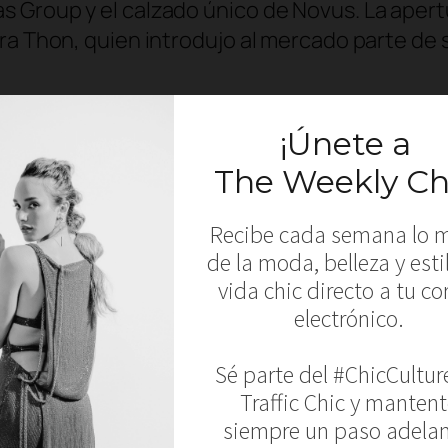
 Group y el calzado único de Novus. La apertu
ra Thon, quien introdujo al mercado parte de 
deo a continuación:
****
ction for spring/summer 2015, “Prima Donna” 
ired in the early 50s and silhouettes that f
t us a romantic, feminine and modern woman. S
flies on textiles both light and bulky; and del
que line of Punky Collection accessories, wh
he unique shoes by Novus. The opening of th
d to the market pieces of her new line of swi