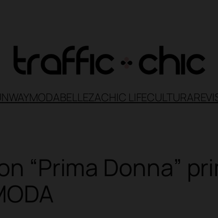
UNWAY
MODA
BELLEZA
CHIC LIFE
CULTURA
REVI
hon “Prima Donna” p
 MODA