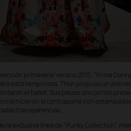
lección primavera/ verano 2015, “Prima Donna”
ra esta temporada, Thon propuso un aire retro
cordaron el ballet. Sus piezas únicas nos pre
coral hicieron la contraparte con estampados 
icadas transparencias.
la exclusiva línea de “Punky Collection”, mien