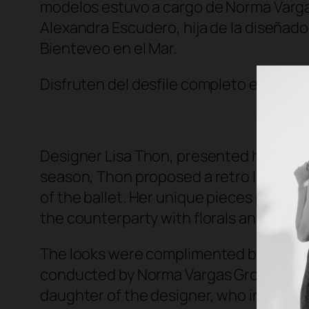
modelos estuvo a cargo de Norma Vargas
Alexandra Escudero, hija de la diseñado
Bienteveo en el Mar.
Disfruten del desfile completo en el vi
Designer Lisa Thon, presented her colle
season, Thon proposed a retro look insp
of the ballet. Her unique pieces presen
the counterparty with florals and butter
The looks were complimented by the uni
conducted by Norma Vargas Group and t
daughter of the designer, who introduce