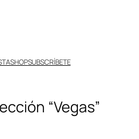
STA
SHOP
SUBSCRÍBETE
lección “Vegas”