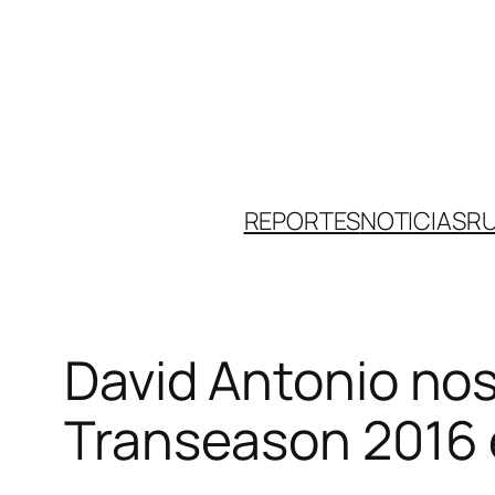
Skip
to
content
REPORTES
NOTICIAS
R
David Antonio nos
Transeason 2016 