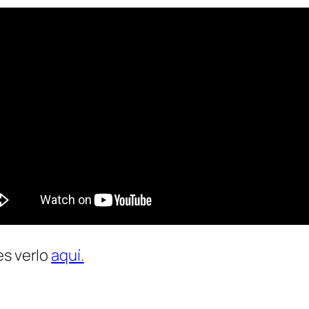
es verlo
aquí.