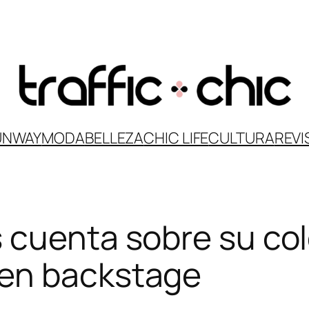
UNWAY
MODA
BELLEZA
CHIC LIFE
CULTURA
REVI
 cuenta sobre su co
en backstage