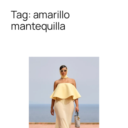
Tag:
amarillo
Skip
to
mantequilla
content