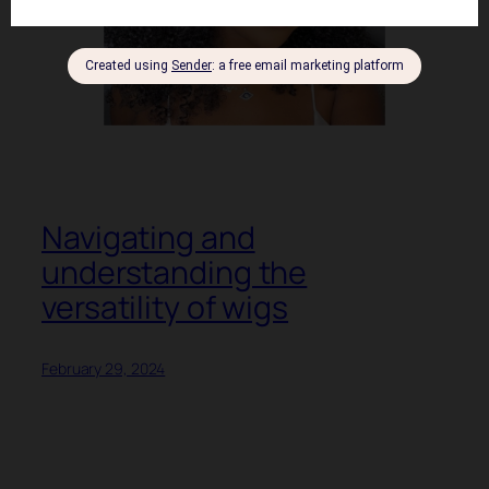
Navigating and
understanding the
versatility of wigs
February 29, 2024