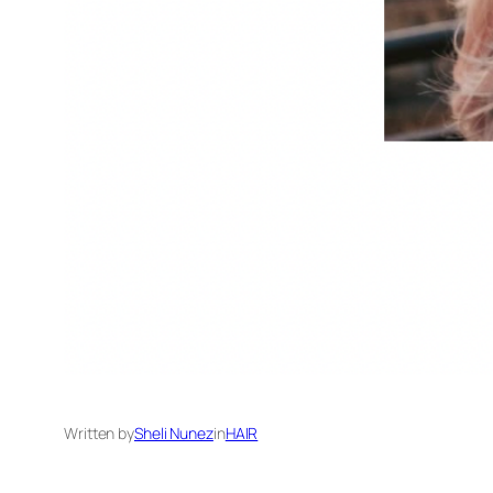
Written by
Sheli Nunez
in
HAIR