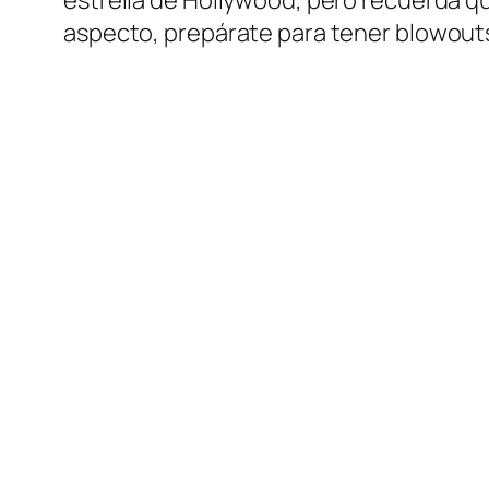
estrella de Hollywood, pero recuerda qu
aspecto, prepárate para tener blowou