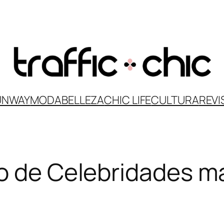
UNWAY
MODA
BELLEZA
CHIC LIFE
CULTURA
REVI
o de Celebridades m