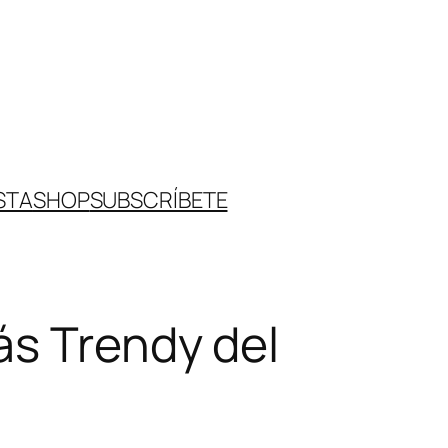
STA
SHOP
SUBSCRÍBETE
ás Trendy del