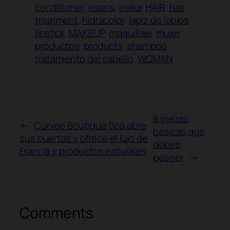
conditioner
esens
esika
HAIR
hair
treatment
hidracolor
lapiz de labios
lipstick
MAKEUP
maquillaje
mujer
productos
products
shampoo
tratamiento del cabello
WOMAN
8 piezas
←
Curvée Boutique Spa abre
básicas que
sus puertas y ofrece el lujo de
debes
Francia y productos naturales
poseer
→
Comments