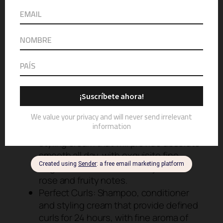
extraordinary products that leave hair with a
fine aroma fragrance that lasts up to 24
hours perfumery. David Vaz, leading French
perfumer creator of famous brands of fine
perfumery and Franklin Ramos, specialist
hairstyle known celebrities have this new
line that will revolutionize the experience in
hair care.
ÉSENS has a solution for every need of hair:
Straight Up: Shampoo, conditioner and
styling cream that will provide absolute
smooth all day, with exquisite fine
fragrance with the scent of jasmine,
rose and fruity notes.
Perfect Curls: Shampoo, conditioner
and styling cream that provide defined
curls for 24 hours, with fine aroma of