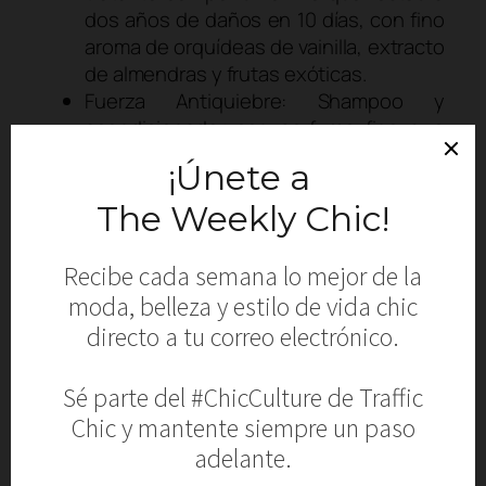
dos años de daños en 10 días, con fino
aroma de orquídeas de vainilla, extracto
de almendras y frutas exóticas.
Fuerza Antiquiebre: Shampoo y
acondicionador con perfume fino que
evita la caída del cabello hasta en un
99% y lo deja con un aroma duradero
de lirios, musk y vainilla.
Las 4 colecciones de Ésens cuentan con
una fórmula libre de sal, libre de cloro y sin
parabenos.
****
ÉSENS, your new specialized hair care line,
whose innovative formula combines the
best of technology and fine hair to create