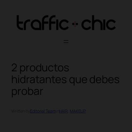
Skip
to
content
2 productos
hidratantes que debes
probar
Written by
Editorial Team
in
HAIR
, 
MAKEUP