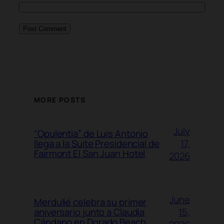
MORE POSTS
July
“Opulentia” de Luis Antonio
17,
llega a la Suite Presidencial de
Fairmont El San Juan Hotel
2026
June
Merdulié celebra su primer
15,
aniversario junto a Claudia
Cándano en Dorado Beach