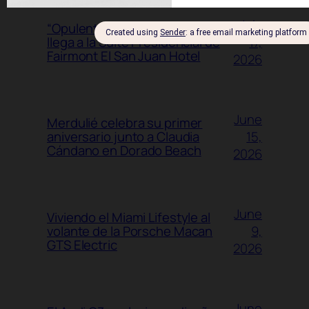
July
“Opulentia” de Luis Antonio
17,
llega a la Suite Presidencial de
Fairmont El San Juan Hotel
2026
June
Merdulié celebra su primer
15,
aniversario junto a Claudia
Cándano en Dorado Beach
2026
June
Viviendo el Miami Lifestyle al
9,
volante de la Porsche Macan
GTS Electric
2026
June