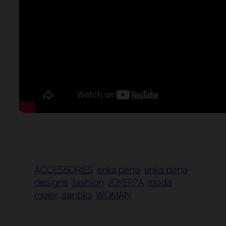
ACCESSORIES
erika pena
erika pena
designs
fashion
JOYER?A
moda
mujer
santika
WOMAN