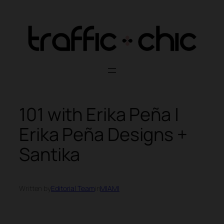
Skip
to
content
101 with Erika Peña |
Erika Peña Designs +
Santika
Written by
Editorial Team
in
MIAMI