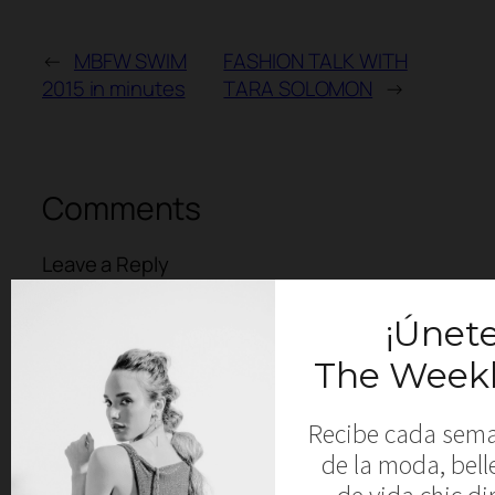
←
MBFW SWIM
FASHION TALK WITH
2015 in minutes
TARA SOLOMON
→
Comments
Leave a Reply
Your email address will not be published.
Required fields are marked
*
Comment
*