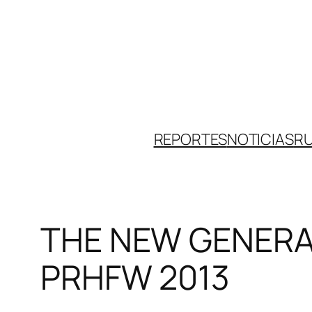
Skip
to
content
REPORTES
NOTICIAS
R
THE NEW GENERAT
PRHFW 2013