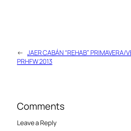
←
JAER CABÁN “REHAB” PRIMAVERA/V
PRHFW 2013
Comments
Leave a Reply