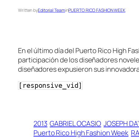
Written by
Editorial Team
in
PUERTO RICO FASHION WEEK
En el último día del Puerto Rico High F
participación de los diseñadores novel
diseñadores expusieron sus innovadora
[responsive_vid]
2013
GABRIEL OCASIO
JOSEPH DA
Puerto Rico High Fashion Week
RA