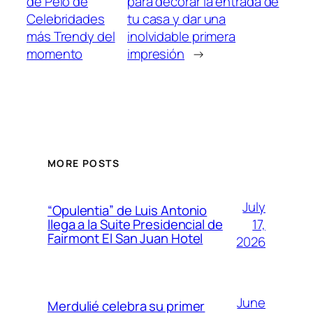
de Pelo de
para decorar la entrada de
Celebridades
tu casa y dar una
más Trendy del
inolvidable primera
momento
impresión
→
MORE POSTS
July
“Opulentia” de Luis Antonio
17,
llega a la Suite Presidencial de
Fairmont El San Juan Hotel
2026
June
Merdulié celebra su primer