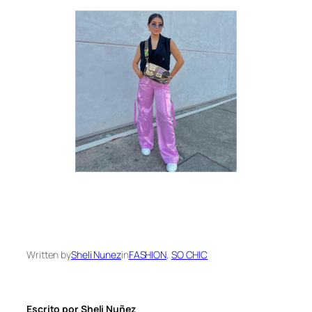
Written by
Sheli Nunez
in
FASHION
, 
SO CHIC
Escrito por Sheli Nuñez