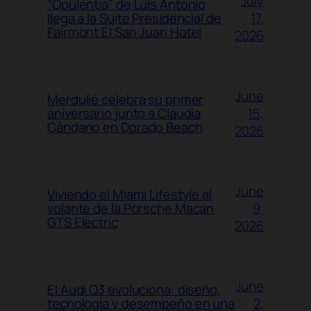
July
“Opulentia” de Luis Antonio
17,
llega a la Suite Presidencial de
Fairmont El San Juan Hotel
2026
June
Merdulié celebra su primer
15,
aniversario junto a Claudia
Cándano en Dorado Beach
2026
June
Viviendo el Miami Lifestyle al
9,
volante de la Porsche Macan
GTS Electric
2026
June
El Audi Q3 evoluciona: diseño,
2,
tecnología y desempeño en una