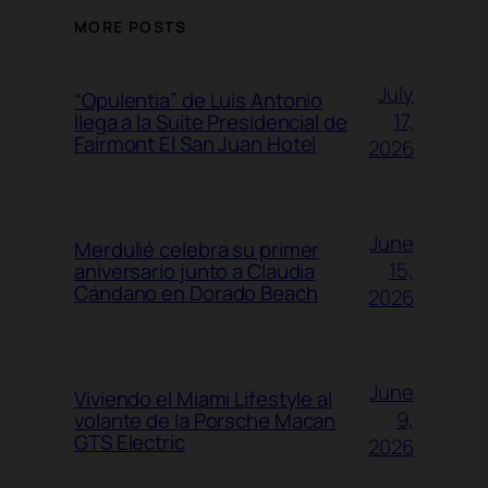
MORE POSTS
July
“Opulentia” de Luis Antonio
17,
llega a la Suite Presidencial de
Fairmont El San Juan Hotel
2026
June
Merdulié celebra su primer
15,
aniversario junto a Claudia
Cándano en Dorado Beach
2026
June
Viviendo el Miami Lifestyle al
9,
volante de la Porsche Macan
GTS Electric
2026