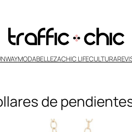
UNWAY
MODA
BELLEZA
CHIC LIFE
CULTURA
REVI
llares de pendiente