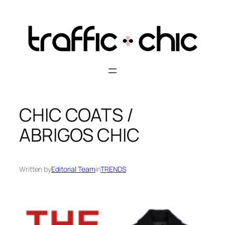
Skip
to
content
CHIC COATS /
ABRIGOS CHIC
Written by
Editorial Team
in
TRENDS