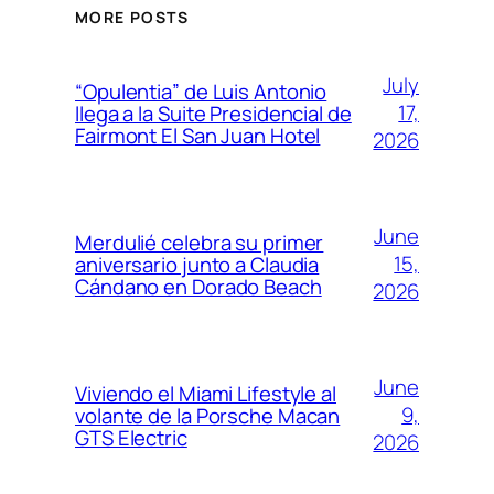
MORE POSTS
July
“Opulentia” de Luis Antonio
17,
llega a la Suite Presidencial de
Fairmont El San Juan Hotel
2026
June
Merdulié celebra su primer
15,
aniversario junto a Claudia
Cándano en Dorado Beach
2026
June
Viviendo el Miami Lifestyle al
9,
volante de la Porsche Macan
GTS Electric
2026