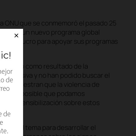
 de la ONU que se conmemoró el pasado 25
t Love’, un nuevo programa global
 fines de lucro para apoyar sus programas
or ciento como resultado de la
a abusiva y no han podido buscar el
ones muestran que la violencia de
ntes, es posible que podamos
r a la sensibilización sobre estos
 sobre el tema para desarrollar el