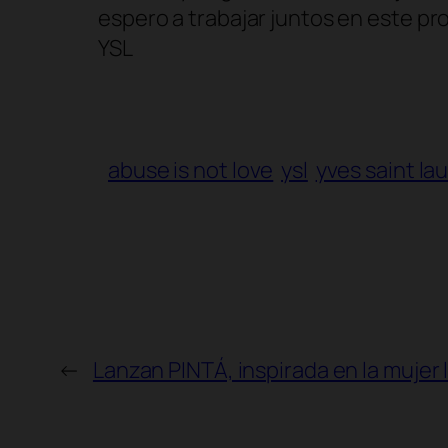
espero a trabajar juntos en este pr
YSL
abuse is not love
ysl
yves saint la
←
Lanzan PINTÁ, inspirada en la mujer 