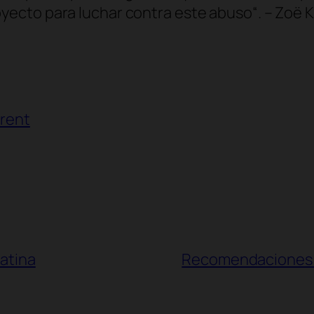
oyecto para luchar contra este abuso
“. – Zoë 
urent
latina
Recomendaciones pa