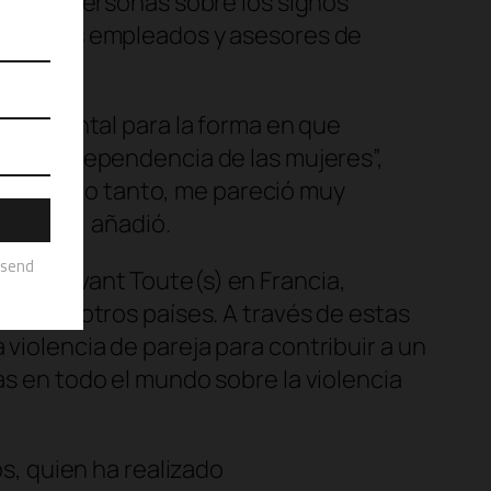
ones de personas sobre los signos
itar a los empleados y asesores de
undamental para la forma en que
r, y la independencia de las mujeres
”,
y. “Por lo tanto, me pareció muy
ntales”, añadió.
20: En
Avant Toute(s)
en Francia,
021 en otros países. A través de estas
violencia de pareja para contribuir a un
as en todo el mundo sobre la violencia
s, quien ha realizado