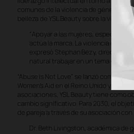
liderazgo intelectual en torno a la juve
comunes de la violencia de género a tra
belleza de YSL Beauty sobre la violencia 
“
Apoyar a las mujeres, especialmen
actúa la marca. La violencia de pare
expresó Stephan Bezy, director gene
natural trabajar en un tema que se 
“Abuse is Not Love” se lanzó como un p
Women’s Aid
en el Reino Unido y
It’s on 
asociaciones, YSL Beauty tiene como obje
cambio significativo. Para 2030, el obje
de pareja a través de su asociación con 
Dr. Beth Livingston, académica de 