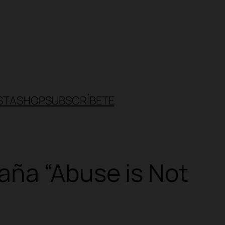
STA
SHOP
SUBSCRÍBETE
aña “Abuse is Not