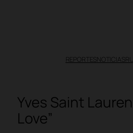
Skip
to
content
REPORTES
NOTICIAS
R
Yves Saint Lauren
Love”