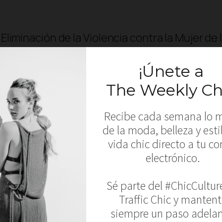
la Eliminación de la Violencia contra la Mujer
nt Beauty ha lanzado la campaña ‘Abuse is No
a de pareja, en alianza con organizaciones sin
e pareja han aumentado entre un 30 y un 60 p
han estado viviendo encerradas con una parej
os, seres queridos y colegas. Las investigaci
a clave. Si estos signos pueden detectarse a
yuda. YSL Beauty tiene como objetivo contribui
res clave: financiar la investigación académica