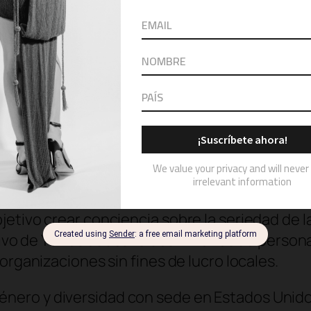
ntud y la prevención; educar al menos a 2 mill
vés de asociaciones internacionales; y capac
de pareja en el lugar de trabajo.
te cuando se trata de su independencia, es f
ja íntima obstaculiza la seguridad, el bienesta
ral internacional de Yves Saint Laurent Beaut
oponía a nuestros valores y creencias fundame
rograma global con 3 asociaciones clave en 20
Us
en los Estados Unidos, con más alianzas en 2
tivo crear conciencia sobre la seriedad de la 
tivo de YSL es educar a dos millones de person
organizaciones sin fines de lucro locales.
género y diversidad con sede en Estados Unido