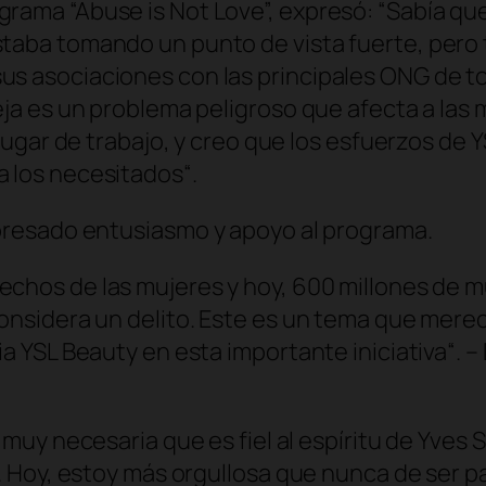
rama “Abuse is Not Love”, expresó: “
Sabía que
staba tomando un punto de vista fuerte, per
us asociaciones con las principales ONG de t
reja es un problema peligroso que afecta a las
l lugar de trabajo, y creo que los esfuerzos de
a los necesitados
“.
resado entusiasmo y apoyo al programa.
echos de las mujeres y hoy, 600 millones de m
considera un delito. Este es un tema que merec
ia YSL Beauty en esta importante iniciativa
“. 
a muy necesaria que es fiel al espíritu de Yves 
s. Hoy, estoy más orgullosa que nunca de ser pa