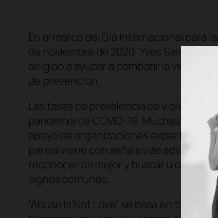
En el marco del Día Internacional para 
de noviembre de 2020, Yves Saint Laure
dirigido a ayudar a combatir la violenci
de prevención.
Las tasas de prevalencia de violencia d
pandemia de COVID-19. Muchas mujeres 
apoyo de organizaciones expertas, amig
pareja viene con señales de advertenci
reconocerlos mejor y buscar u ofrecer a
signos comunes.
“Abuse is Not Love” se basa en tres pila