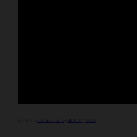
Written by
Editorial Team
in
BEAUTY
, 
NEWS