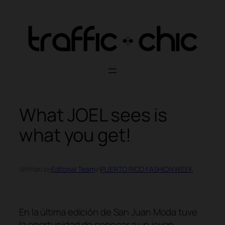
Skip
to
content
What JOEL sees is
what you get!
Written by
Editorial Team
in
PUERTO RICO FASHION WEEK
En la última edición de San Juan Moda tuve
la oportunidad de conocer a un joven