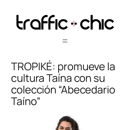
Skip
to
content
TROPIKÉ: promueve la
cultura Taína con su
colección “Abecedario
Taíno”