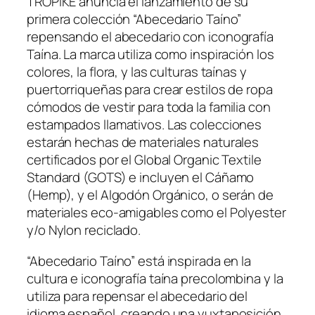
TROPIKÉ anuncia el lanzamiento de su
primera colección “Abecedario Taíno”
repensando el abecedario con iconografía
Taína. La marca utiliza como inspiración los
colores, la flora, y las culturas taínas y
puertorriqueñas para crear estilos de ropa
cómodos de vestir para toda la familia con
estampados llamativos. Las colecciones
estarán hechas de materiales naturales
certificados por el Global Organic Textile
Standard (GOTS) e incluyen el Cáñamo
(Hemp), y el Algodón Orgánico, o serán de
materiales eco-amigables como el Polyester
y/o Nylon reciclado.
“Abecedario Taíno” está inspirada en la
cultura e iconografía taína precolombina y la
utiliza para repensar el abecedario del
idioma español, creando una yuxtaposición