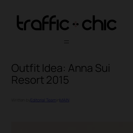
Skip
to
content
Outfit Idea: Anna Sui
Resort 2015
Written by
Editorial Team
in
MAIN