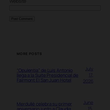
Website
MORE POSTS
July
“Opulentia” de Luis Antonio
17,
llega a la Suite Presidencial de
Fairmont El San Juan Hotel
2026
June
Merdulié celebra su primer
15,
aniversario junto a Claudia